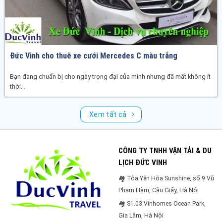
Đức Vinh cho thuê xe cưới Mercedes C màu trắng
Bạn đang chuẩn bị cho ngày trọng đại của mình nhưng đã mất không ít
thời...
Xem tất cả
CÔNG TY TNHH VẬN TẢI & DU
LỊCH ĐỨC VINH
🏘 Tòa Yên Hòa Sunshine, số 9 Vũ
Phạm Hàm, Cầu Giấy, Hà Nội
🏘 S1.03 Vinhomes Ocean Park,
Gia Lâm, Hà Nội