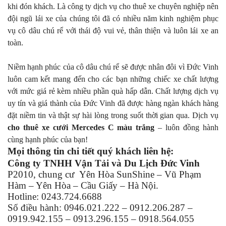
khi đón khách. Là công ty dịch vụ cho thuê xe chuyên nghiệp nên
đội ngũ lái xe của chúng tôi đã có nhiều năm kinh nghiệm phục
vụ cô dâu chú rể với thái độ vui vẻ, thân thiện và luôn lái xe an
toàn.
Niềm hạnh phúc của cô dâu chú rể sẽ được nhân đôi vì Đức Vinh
luôn cam kết mang đến cho các bạn những chiếc xe chất lượng
với mức giá rẻ kèm nhiều phần quà hấp dẫn. Chất lượng dịch vụ
uy tín và giá thành của Đức Vinh đã được hàng ngàn khách hàng
đặt niềm tin và thật sự hài lòng trong suốt thời gian qua. Dịch vụ
cho thuê xe cưới Mercedes C màu trắng
– luôn đồng hành
cùng hạnh phúc của bạn!
Mọi thông tin chi tiết quý khách liên hệ:
Công ty TNHH Vận Tải và Du Lịch Đức Vinh
P2010, chung cư Yên Hòa SunShine – Vũ Phạm
Hàm – Yên Hòa – Cầu Giấy – Hà Nội.
Hotline: 0243.724.6688
Số điều hành: 0946.021.222 – 0912.206.287 –
0919.942.155 – 0913.296.155 – 0918.564.055