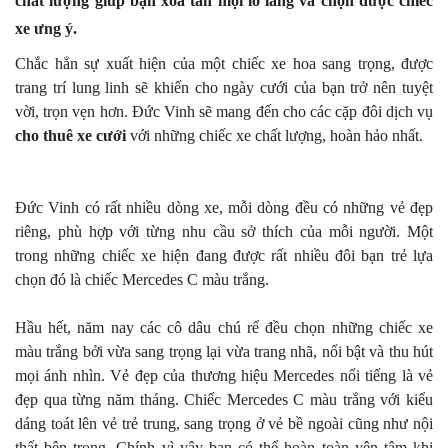
chất lượng giúp bạn xóa tan mọi lo lắng và chọn được chiếc
xe ưng ý.
Chắc hẳn sự xuất hiện của một chiếc xe hoa sang trọng, được
trang trí lung linh sẽ khiến cho ngày cưới của bạn trở nên tuyệt
vời, trọn vẹn hơn. Đức Vinh sẽ mang đến cho các cặp đôi dịch vụ
cho thuê xe cưới
với những chiếc xe chất lượng, hoàn hảo nhất.
Đức Vinh có rất nhiều dòng xe, mỗi dòng đều có những vẻ đẹp
riêng, phù hợp với từng nhu cầu sở thích của mỗi người. Một
trong những chiếc xe hiện đang được rất nhiều đôi bạn trẻ lựa
chọn đó là chiếc Mercedes C màu trắng.
Hầu hết, năm nay các cô dâu chú rể đều chọn những chiếc xe
màu trắng bởi vừa sang trọng lại vừa trang nhã, nổi bật và thu hút
mọi ánh nhìn. Vẻ đẹp của thương hiệu Mercedes nổi tiếng là vẻ
đẹp qua từng năm tháng. Chiếc Mercedes C màu trắng với kiểu
dáng toát lên vẻ trẻ trung, sang trọng ở vẻ bề ngoài cũng như nội
thất bên trong. Chính vì vậy bạn có thể hoàn toàn yên tâm khi