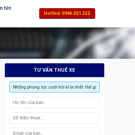
n tức
Hotline: 0946.021.222
TƯ VẤN THUÊ XE