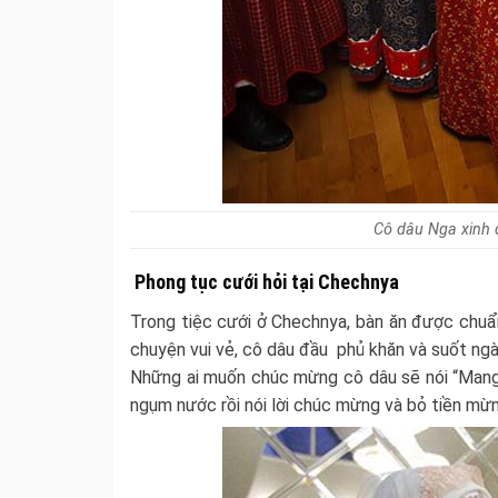
Cô dâu Nga xinh 
Phong tục cưới hỏi tại Chechnya
Trong tiệc cưới ở Chechnya, bàn ăn được chuẩn 
chuyện vui vẻ, cô dâu đầu phủ khăn và suốt ng
Những ai muốn chúc mừng cô dâu sẽ nói “Mang
ngụm nước rồi nói lời chúc mừng và bỏ tiền mừn