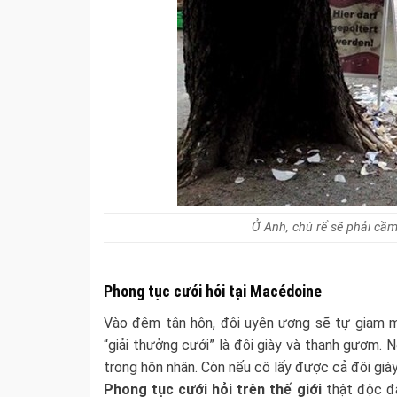
Ở Anh, chú rể sẽ phải cầm
Phong tục cưới hỏi tại Macédoine
Vào đêm tân hôn, đôi uyên ương sẽ tự giam mì
“giải thưởng cưới” là đôi giày và thanh gươm
trong hôn nhân. Còn nếu cô lấy được cả đôi già
Phong tục cưới hỏi trên thế giới
thật độc đá