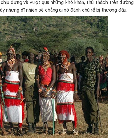
g chịu đựng và vượt qua những khó khăn, thử thách trên đường
vậy nhưng dĩ nhiên sẽ chẳng ai nỡ đánh chú rể bị thương đâu.