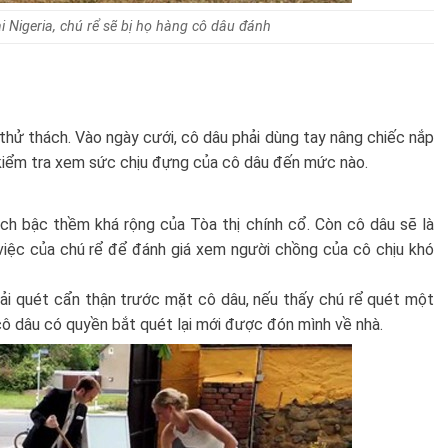
i Nigeria, chú rể sẽ bị họ hàng cô dâu đánh
 thử thách. Vào ngày cưới, cô dâu phải dùng tay nâng chiếc nắp
 kiểm tra xem sức chịu đựng của cô dâu đến mức nào.
ạch bậc thềm khá rộng của Tòa thị chính cổ. Còn cô dâu sẽ là
 việc của chú rể để đánh giá xem người chồng của cô chịu khó
hải quét cẩn thận trước mặt cô dâu, nếu thấy chú rể quét một
 cô dâu có quyền bắt quét lại mới được đón mình về nhà.