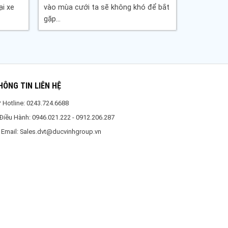
ại xe
vào mùa cưới ta sẽ không khó để bắt
gặp...
HÔNG TIN LIÊN HỆ
Hotline: 0243.724.6688
Ðiều Hành: 0946.021.222 - 0912.206.287
 Email: Sales.dvt@ducvinhgroup.vn