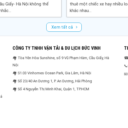
ầu Giấy- Hà Nội không thể
thuê một chiếc xe hay nhiều lo
hắc...
khác nhau...
Xem tất cả
CÔNG TY TNHH VẬN TẢI & DU LỊCH ĐỨC VINH
T
🏘 Tòa Yên Hòa Sunshine, số 9 Vũ Phạm Hàm, Cầu Giấy, Hà
☎ 
Nội
📞
🏘 S1.03 Vinhomes Ocean Park, Gia Lâm, Hà Nội
📧
🏘 Số 23/40 An Dương 1, P. An Dương, Hải Phòng
🏘 Số 4 Nguyễn Thị Minh Khai, Quận 1, TP.HCM
iá