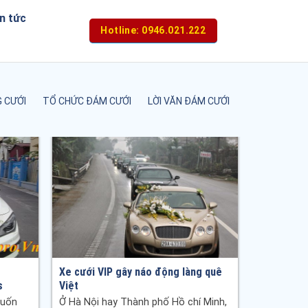
n tức
Hotline: 0946.021.222
 CƯỚI
TỔ CHỨC ĐÁM CƯỚI
LỜI VĂN ĐÁM CƯỚI
Xe cưới VIP gây náo động làng quê
s
Việt
muốn
Ở Hà Nội hay Thành phố Hồ chí Minh,