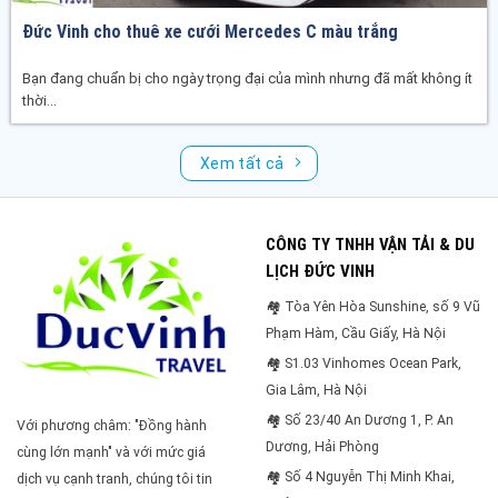
Đức Vinh cho thuê xe cưới Mercedes C màu trắng
Bạn đang chuẩn bị cho ngày trọng đại của mình nhưng đã mất không ít
thời...
Xem tất cả
CÔNG TY TNHH VẬN TẢI & DU
LỊCH ĐỨC VINH
🏘 Tòa Yên Hòa Sunshine, số 9 Vũ
Phạm Hàm, Cầu Giấy, Hà Nội
🏘 S1.03 Vinhomes Ocean Park,
Gia Lâm, Hà Nội
🏘 Số 23/40 An Dương 1, P. An
Với phương châm: "Đồng hành
Dương, Hải Phòng
cùng lớn mạnh" và với mức giá
🏘 Số 4 Nguyễn Thị Minh Khai,
dịch vụ cạnh tranh, chúng tôi tin