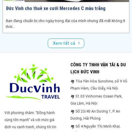
Đức Vinh cho thuê xe cưới Mercedes C màu trắng
Bạn đang chuẩn bị cho ngày trọng đại của mình nhưng đã mất không ít
thời...
Xem tất cả
CÔNG TY TNHH VẬN TẢI & DU
LỊCH ĐỨC VINH
🏘 Tòa Yên Hòa Sunshine, số 9 Vũ
Phạm Hàm, Cầu Giấy, Hà Nội
🏘 S1.03 Vinhomes Ocean Park,
Gia Lâm, Hà Nội
🏘 Số 23/40 An Dương 1, P. An
Với phương châm: "Đồng hành
Dương, Hải Phòng
cùng lớn mạnh" và với mức giá
🏘 Số 4 Nguyễn Thị Minh Khai,
dịch vụ cạnh tranh, chúng tôi tin