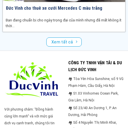
Đức Vinh cho thuê xe cưới Mercedes C màu trắng
Bạn đang chuẩn bị cho ngày trọng đại của mình nhưng đã mất không ít
thời...
Xem tất cả
CÔNG TY TNHH VẬN TẢI & DU
LỊCH ĐỨC VINH
🏘 Tòa Yên Hòa Sunshine, số 9 Vũ
Phạm Hàm, Cầu Giấy, Hà Nội
🏘 S1.03 Vinhomes Ocean Park,
Gia Lâm, Hà Nội
🏘 Số 23/40 An Dương 1, P. An
Với phương châm: "Đồng hành
Dương, Hải Phòng
cùng lớn mạnh" và với mức giá
🏘 Số 4 Nguyễn Thị Minh Khai,
dịch vụ cạnh tranh, chúng tôi tin