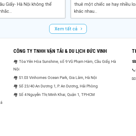
ầu Giấy- Hà Nội không thể
thuê một chiếc xe hay nhiều lo
hắc...
khác nhau...
Xem tất cả
CÔNG TY TNHH VẬN TẢI & DU LỊCH ĐỨC VINH
T
🏘 Tòa Yên Hòa Sunshine, số 9 Vũ Phạm Hàm, Cầu Giấy, Hà
☎ 
Nội
📞
🏘 S1.03 Vinhomes Ocean Park, Gia Lâm, Hà Nội
📧
🏘 Số 23/40 An Dương 1, P. An Dương, Hải Phòng
🏘 Số 4 Nguyễn Thị Minh Khai, Quận 1, TP.HCM
iá