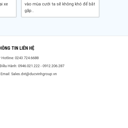
ại xe
vào mùa cưới ta sẽ không khó để bắt
gặp...
HÔNG TIN LIÊN HỆ
Hotline: 0243.724.6688
Ðiều Hành: 0946.021.222 - 0912.206.287
 Email: Sales.dvt@ducvinhgroup.vn