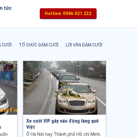
n tức
Hotline: 0946.021.222
 CƯỚI
TỔ CHỨC ĐÁM CƯỚI
LỜI VĂN ĐÁM CƯỚI
Xe cưới VIP gây náo động làng quê
s
Việt
muốn
Ở Hà Nội hay Thành phố Hồ chí Minh,