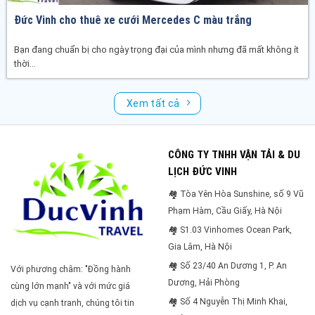
Đức Vinh cho thuê xe cưới Mercedes C màu trắng
Bạn đang chuẩn bị cho ngày trọng đại của mình nhưng đã mất không ít
thời...
Xem tất cả
CÔNG TY TNHH VẬN TẢI & DU
LỊCH ĐỨC VINH
🏘 Tòa Yên Hòa Sunshine, số 9 Vũ
Phạm Hàm, Cầu Giấy, Hà Nội
🏘 S1.03 Vinhomes Ocean Park,
Gia Lâm, Hà Nội
🏘 Số 23/40 An Dương 1, P. An
Với phương châm: "Đồng hành
Dương, Hải Phòng
cùng lớn mạnh" và với mức giá
🏘 Số 4 Nguyễn Thị Minh Khai,
dịch vụ cạnh tranh, chúng tôi tin