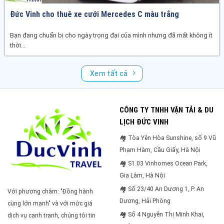
Đức Vinh cho thuê xe cưới Mercedes C màu trắng
Bạn đang chuẩn bị cho ngày trọng đại của mình nhưng đã mất không ít
thời...
Xem tất cả
CÔNG TY TNHH VẬN TẢI & DU
LỊCH ĐỨC VINH
🏘 Tòa Yên Hòa Sunshine, số 9 Vũ
Phạm Hàm, Cầu Giấy, Hà Nội
🏘 S1.03 Vinhomes Ocean Park,
Gia Lâm, Hà Nội
🏘 Số 23/40 An Dương 1, P. An
Với phương châm: "Đồng hành
Dương, Hải Phòng
cùng lớn mạnh" và với mức giá
🏘 Số 4 Nguyễn Thị Minh Khai,
dịch vụ cạnh tranh, chúng tôi tin