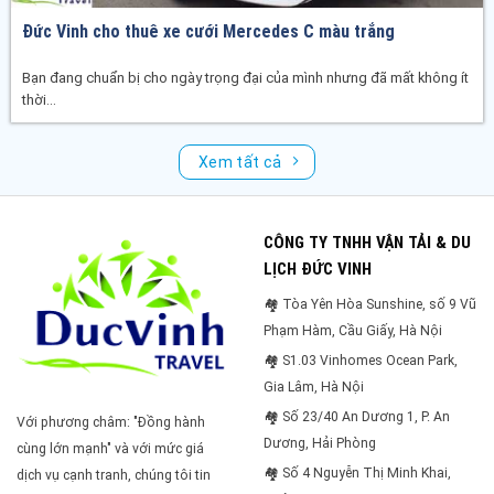
Đức Vinh cho thuê xe cưới Mercedes C màu trắng
Bạn đang chuẩn bị cho ngày trọng đại của mình nhưng đã mất không ít
thời...
Xem tất cả
CÔNG TY TNHH VẬN TẢI & DU
LỊCH ĐỨC VINH
🏘 Tòa Yên Hòa Sunshine, số 9 Vũ
Phạm Hàm, Cầu Giấy, Hà Nội
🏘 S1.03 Vinhomes Ocean Park,
Gia Lâm, Hà Nội
🏘 Số 23/40 An Dương 1, P. An
Với phương châm: "Đồng hành
Dương, Hải Phòng
cùng lớn mạnh" và với mức giá
🏘 Số 4 Nguyễn Thị Minh Khai,
dịch vụ cạnh tranh, chúng tôi tin