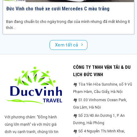
Đức Vinh cho thuê xe cưới Mercedes C màu trắng
Bạn đang chuẩn bị cho ngày trọng đại của mình nhưng đã mất không ít
thời...
Xem tất cả
CÔNG TY TNHH VẬN TẢI & DU
LỊCH ĐỨC VINH
🏘 Tòa Yên Hòa Sunshine, số 9 Vũ
Phạm Hàm, Cầu Giấy, Hà Nội
🏘 S1.03 Vinhomes Ocean Park,
Gia Lâm, Hà Nội
🏘 Số 23/40 An Dương 1, P. An
Với phương châm: "Đồng hành
Dương, Hải Phòng
cùng lớn mạnh" và với mức giá
🏘 Số 4 Nguyễn Thị Minh Khai,
dịch vụ cạnh tranh, chúng tôi tin